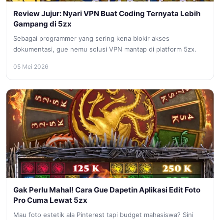
Review Jujur: Nyari VPN Buat Coding Ternyata Lebih
Gampang di 5zx
Sebagai programmer yang sering kena blokir akses
dokumentasi, gue nemu solusi VPN mantap di platform 5zx.
05 Mei 2026
Gak Perlu Mahal! Cara Gue Dapetin Aplikasi Edit Foto
Pro Cuma Lewat 5zx
Mau foto estetik ala Pinterest tapi budget mahasiswa? Sini