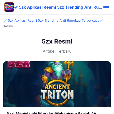
✅ 5zx Aplikasi Resmi 5zx Trending Anti Rungkad Terpercaya ✅
✅ 5zx Aplikasi Resmi 5zx Trending Anti Rungkad Terpercaya ✅
›
Resmi
5zx Resmi
Artikel Terbaru
5zx: Menjelajahi Fitur dan Mekanisme Bawah Air