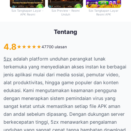
5zx Tangkapan Layar -
5zx Preview - Resmi
5zx Tangkapan Layar
APK Resmi
Unduh
Resmi APK
Tentang
4.8
★
★
★
★
★
47700 ulasan
5zx
adalah platform unduhan perangkat lunak
terkemuka yang menyediakan akses instan ke berbagai
jenis aplikasi mulai dari media sosial, pemutar video,
alat produktivitas, hingga game populer dan konten
edukasi. Kami mengutamakan keamanan pengguna
dengan menerapkan sistem pemindaian virus yang
sangat ketat untuk memastikan setiap file APK aman
dan andal sebelum dipasang. Dengan dukungan server
berkecepatan tinggi, 5zx menawarkan pengalaman
unduhan yang sangat cepat tanpa hambatan
download