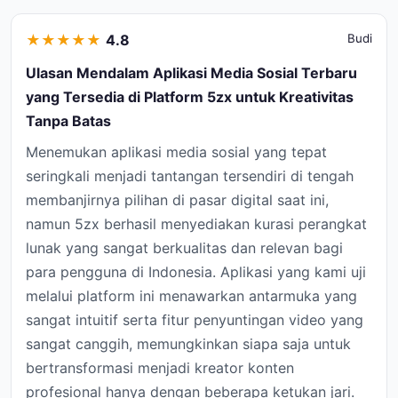
★
★
★
★
★
4.8
Budi
Ulasan Mendalam Aplikasi Media Sosial Terbaru
yang Tersedia di Platform 5zx untuk Kreativitas
Tanpa Batas
Menemukan aplikasi media sosial yang tepat
seringkali menjadi tantangan tersendiri di tengah
membanjirnya pilihan di pasar digital saat ini,
namun 5zx berhasil menyediakan kurasi perangkat
lunak yang sangat berkualitas dan relevan bagi
para pengguna di Indonesia. Aplikasi yang kami uji
melalui platform ini menawarkan antarmuka yang
sangat intuitif serta fitur penyuntingan video yang
sangat canggih, memungkinkan siapa saja untuk
bertransformasi menjadi kreator konten
profesional hanya dengan beberapa ketukan jari.