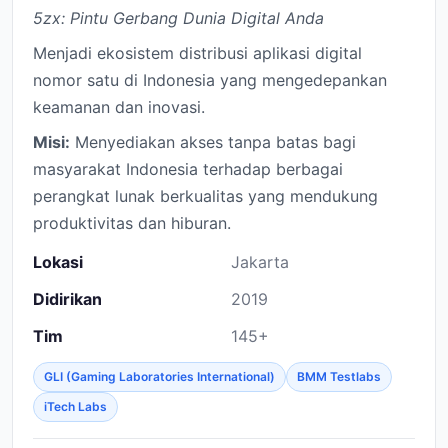
5zx: Pintu Gerbang Dunia Digital Anda
Menjadi ekosistem distribusi aplikasi digital
nomor satu di Indonesia yang mengedepankan
keamanan dan inovasi.
Misi:
Menyediakan akses tanpa batas bagi
masyarakat Indonesia terhadap berbagai
perangkat lunak berkualitas yang mendukung
produktivitas dan hiburan.
Lokasi
Jakarta
Didirikan
2019
Tim
145+
GLI (Gaming Laboratories International)
BMM Testlabs
iTech Labs