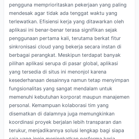
pengguna memprioritaskan pekerjaan yang paling
mendesak agar tidak ada tenggat waktu yang
terlewatkan. Efisiensi kerja yang ditawarkan oleh
aplikasi ini benar-benar terasa signifikan sejak
penggunaan pertama kali, terutama berkat fitur
sinkronisasi cloud yang bekerja secara instan di
berbagai perangkat. Meskipun terdapat banyak
pilihan aplikasi serupa di pasar global, aplikasi
yang tersedia di situs ini menonjol karena
kesederhanaan desainnya namun tetap menyimpan
fungsionalitas yang sangat mendalam untuk
memenuhi kebutuhan korporat maupun manajemen
personal. Kemampuan kolaborasi tim yang
disematkan di dalamnya juga memungkinkan
koordinasi proyek berjalan lebih transparan dan
terukur, menjadikannya solusi lengkap bagi siapa
saja yang ingin meningkatkan performa kerja