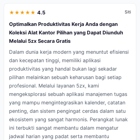
★
★
★
★
★
4.5
Siti
Optimalkan Produktivitas Kerja Anda dengan
Koleksi Alat Kantor Pilihan yang Dapat Diunduh
Melalui 5zx Secara Gratis
Dalam dunia kerja modern yang menuntut efisiensi
dan kecepatan tinggi, memiliki aplikasi
produktivitas yang handal bukan lagi sekadar
pilihan melainkan sebuah keharusan bagi setiap
profesional. Melalui layanan 5zx, kami
mengeksplorasi sebuah aplikasi manajemen tugas
yang mampu mengintegrasikan kalender, catatan
penting, dan sistem pengingat cerdas dalam satu
ekosistem yang sangat harmonis. Perangkat lunak
ini terbukti sangat membantu dalam mengatur
jadwal harian yang padat serta membantu