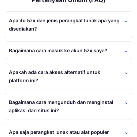
Pertanyaan Umum (FAQ)
Apa itu 5zx dan jenis perangkat lunak apa yang
disediakan?
Bagaimana cara masuk ke akun 5zx saya?
Apakah ada cara akses alternatif untuk
platform ini?
Bagaimana cara mengunduh dan menginstal
aplikasi dari situs ini?
Apa saja perangkat lunak atau alat populer