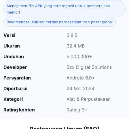
Manajemen file APK yang terintegrasi untuk pembersihan
memori
Rekomendasi aplikasi cerdas berdasarkan tren pasar global
Versi
3.8.5
Ukuran
32.4 MB
Unduhan
5,000,000+
Developer
5zx Digital Solutions
Persyaratan
Android 6.0+
Diperbarui
24 Mei 2024
Kategori
Alat & Perpustakaan
Rating konten
Rating 3+