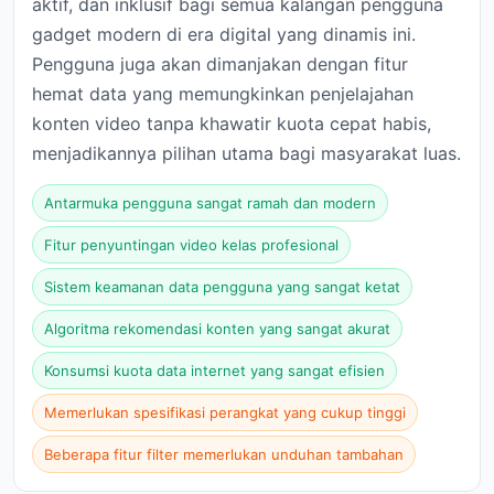
aktif, dan inklusif bagi semua kalangan pengguna
gadget modern di era digital yang dinamis ini.
Pengguna juga akan dimanjakan dengan fitur
hemat data yang memungkinkan penjelajahan
konten video tanpa khawatir kuota cepat habis,
menjadikannya pilihan utama bagi masyarakat luas.
Antarmuka pengguna sangat ramah dan modern
Fitur penyuntingan video kelas profesional
Sistem keamanan data pengguna yang sangat ketat
Algoritma rekomendasi konten yang sangat akurat
Konsumsi kuota data internet yang sangat efisien
Memerlukan spesifikasi perangkat yang cukup tinggi
Beberapa fitur filter memerlukan unduhan tambahan