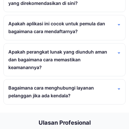
yang direkomendasikan di sini?
Apakah aplikasi ini cocok untuk pemula dan
bagaimana cara mendaftarnya?
Apakah perangkat lunak yang diunduh aman
dan bagaimana cara memastikan
keamanannya?
Bagaimana cara menghubungi layanan
pelanggan jika ada kendala?
Ulasan Profesional