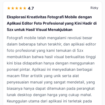
★
★
★
★
★
4.7
Rizky
Eksplorasi Kreativitas Fotografi Mobile dengan
Aplikasi Editor Foto Profesional yang Kini Hadir di
5zx untuk Hasil Visual Menakjubkan
Fotografi mobile telah mengalami revolusi besar
dalam beberapa tahun terakhir, dan aplikasi editor
foto profesional yang kami temukan di 5zx
membuktikan bahwa hasil visual berkualitas tinggi
kini bisa didapatkan hanya dengan menggunakan
ponsel pintar. Aplikasi ini menyediakan berbagai
macam filter artistik yang unik serta alat
penyesuaian manual yang sangat mendetail, yang
biasanya hanya dapat ditemukan pada perangkat
lunak desktop dengan harga yang cukup mahal.
Keunggulan utama dari aplikasi ini terletak pada