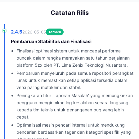
Catatan Rilis
2.4.5
2026-05-05
Terbaru
Pembaruan Stabilitas dan Finalisasi
Finalisasi optimasi sistem untuk mencapai performa
puncak dalam rangka merayakan satu tahun perjalanan
platform 5zx oleh PT. Lima Zenix Teknologi Nusantara.
Pembaruan menyeluruh pada semua repositori perangkat
lunak untuk memastikan setiap aplikasi tersedia dalam
versi paling mutakhir dan stabil.
Peningkatan fitur 'Laporan Masalah' yang memungkinkan
pengguna mengirimkan log kesalahan secara langsung
kepada tim teknis untuk penanganan bug yang lebih
cepat.
Optimalisasi mesin pencari internal untuk mendukung
pencarian berdasarkan tagar dan kategori spesifik yang