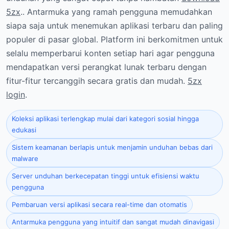
5zx
.. Antarmuka yang ramah pengguna memudahkan
siapa saja untuk menemukan aplikasi terbaru dan paling
populer di pasar global. Platform ini berkomitmen untuk
selalu memperbarui konten setiap hari agar pengguna
mendapatkan versi perangkat lunak terbaru dengan
fitur-fitur tercanggih secara gratis dan mudah.
5zx
login
.
Koleksi aplikasi terlengkap mulai dari kategori sosial hingga
edukasi
Sistem keamanan berlapis untuk menjamin unduhan bebas dari
malware
Server unduhan berkecepatan tinggi untuk efisiensi waktu
pengguna
Pembaruan versi aplikasi secara real-time dan otomatis
Antarmuka pengguna yang intuitif dan sangat mudah dinavigasi